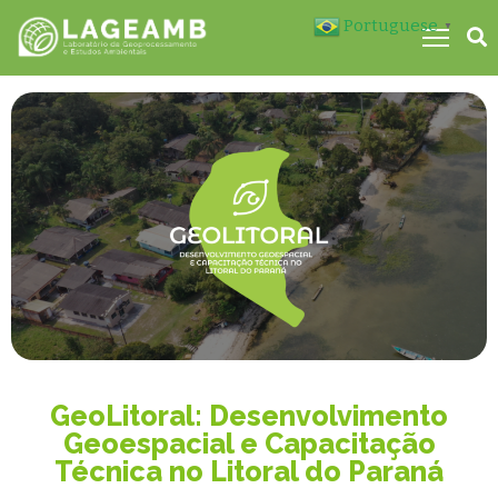
Portuguese
▼
M
GeoLitoral: Desenvolvimento
Geoespacial e Capacitação
Técnica no Litoral do Paraná