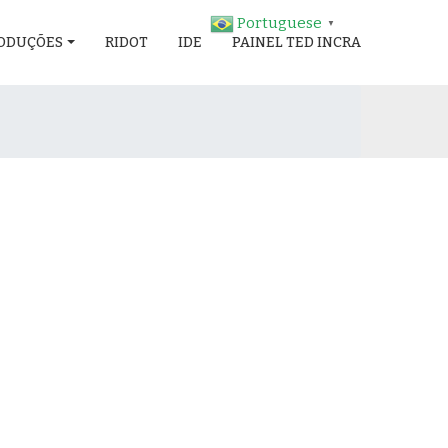
Portuguese
▼
ODUÇÕES
RIDOT
IDE
PAINEL TED INCRA